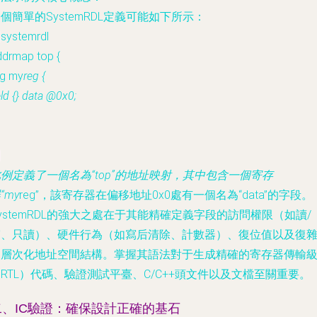
個簡單的SystemRDL定義可能如下所示：
systemrdl
ddrmap top {
eg my
reg {
eld {} data @0x0;
例定義了一個名為“top”的地址映射，其中包含一個寄存
“my
reg”，該寄存器在偏移地址0x0處有一個名為“data”的字段。
ystemRDL的強大之處在于其能精確定義字段的訪問權限（如讀/
寫、只讀）、硬件行為（如寫后清除、計數器）、復位值以及復
的層次化地址空間結構。掌握其語法對于生成精確的寄存器傳輸
RTL）代碼、驗證測試平臺、C/C++頭文件以及文檔至關重要。
二、IC驗證：確保設計正確的基石