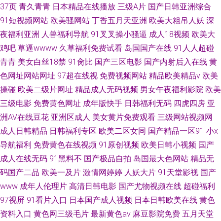
37页
青久青青
日本精品在线播放
三级A片
国产日韩亚洲综合
91短视频网站
欧美骚网站
丁香五月天亚洲
欧美大粗吊人妖
深
夜福利亚洲
人兽福利导航
91叉叉操小骚逼
成人18视频
欧美大
鸡吧
草逼wwww
久草福利免费试看
岛国国产在线
91人人超碰
青青
美女白丝18禁
91肏比
国产三区电影
国产内射后入在线
黄
色网址网站网址
97超在线视
免费视频网站
精品欧美精品v
欧美
操碰
欧美二级片网址
精品成人无码视频
男女午夜福利影院
欧美
三级电影
免费黄色网址
成年版快手
日韩福利无码
四虎四房
亚
洲AV在线豆花
亚洲区成人
美女黄片免费观看
三级网站视频网
成人日韩精品
日韩福利专区
欧美二区女同
国产精品一区91
小x
导航福利
免费黄色在线视频
91原创视频
欧美日韩小视频
国产
成人在线无码
91黑料不
国产极品自拍
岛国最大色网站
精品无
码国产二品
欧美一及片
激情网婷婷
人妖大片
91天堂影视
国产
www
成年人伦理片
高清日韩电影
国产尤物视频在线
超碰福利
97视屏
91看片入口
日本国产成人视频
日本日韩欧美在线
黄色
资料入口
黄色网三级毛片
最新黄色av
麻豆影院免费
五月天堂