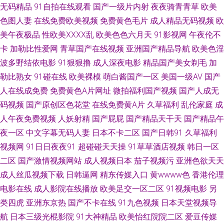
三级 日韩欧美国产一区 五月激情在线网 91草网站 91只有精品 超碰大香蕉网
无码精品
91自拍在线观看
国产一级片内射
夜夜骑青青草
欧美
色图人妻
在线免费欧美视频
免费黄色毛片
成人精品无码视频
欧
国产天天骚 久草首页老司机 日韩中文字幕专区 亚洲影院www 97超碰福利电
美午夜极品
性欧美ⅩⅩⅩⅩ乱
欧美色色六月天
91影视网
午夜伦不
卡
加勒比性爱网
青草国产在线视频
亚洲国产精品导航
欧美色淫
影 豆花日韩成人社区 黑丝足交后入 老司机精品导航 大香蕉综合久久 欧美卡
波多野结依电影
91狠狠撸
成人深夜电影
精品国产美女剃毛
加
勒比熟女
91碰在线
欧美裸模
萌白酱国产一区
美国一级AV
国产
久久 无码h片 青青草美女视频 大香蕉午夜福利 欧美久久综合伊人 日韩有码
人在线成免费
免费黄色A片网址
微拍福利国产视频
国产人成无
码视频
国产原创区色花堂
在线免费黄A片
久草福利
乱伦家庭
成
三上 在线不卡久热涩 香蕉视频app 白丝91 国厂性交A片 欧美性爱五月网址
人午夜免费视频
人妖射精
国产屁屁
国产精品天干天
国产精品午
91TS在线 AV新网址 福利社一分钟试看 九一狼人社 人妖做爱视频 五月丁香
夜一区
中文字幕无码人妻
日本不卡二区
国产日韩91
久草福利
视频网
91日日夜夜91
超碰碰天天操
91草草酒店视频
韩日一区
成人网站 影音先锋伪娘 91性生活剧场 成人视频免费网站 极品五月天 欧美成
二区
国产激情视频网站
成人视频日本
茄子视频污
亚洲色欲天天
成人丝瓜视频下载
日韩逼网
精东传媒入口
黄wwww色
香港伦理
人淫B网 天堂av影院 伊人五月天网 www午夜av 福利院av 韩国人人操 另类av
电影在线
成人影院在线播放
欧美足交一区二区
91视频电影
另
类四虎
亚洲东京热
国产不卡在线
91九色视频
日本天堂视频导
磁力 欧美性爱综合楼 亚州性爱自拍图片 91色狼 超碰人人干 黑料嫩草人人精
航
日本三级光棍影院
91大神精品
欧美怡红院院二区
爱豆传媒