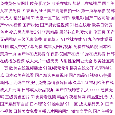
免费黄色av网址
欧美肥老妇
欧美在线tv
加勒比在线视屏
国产美
女在线免费
91香蕉污APP
国产高清自拍一区
第一页草草影院
韩
日成人
精品福利
91天堂一区二区
日韩a级电影
国产二区高清
国
产www视频
国产粉嫩
国产男女猛视频
91社在线看
欧美日韩黄
色片
变态另态另类2
91李宗精品
黑丝袜自慰喷水
乱伦五月
国产
无码网站
三级无毒免费
青青草51
91丝袜在线
91九色在线观看
91插
成人中文字幕免费
成年人网站视频
免费在线影院
日本欧
美第一页
国产ts在线观看
午夜影院国产在线
91操在线观看
日韩
在线播放视频
成人大片一级天天
内射性爱网址大全
欧美社区第
一页
欧美在线视频播放
91视频污污污
超碰在线公开
AV蜜桃吃
瓜
日本欧美在线看
国产精选免费视频
国产精品91视频
69热最
新网址
无码白丝强行免费
激情影院日韩
久草123
福利欧美在线
成人片无码
日韩成人极品视频
国产在线诱惑
乱人xxxxx
超黄无
码
三级黄色图片
91免费看视频
精品午夜福利网
精品亚洲成a人
国产精品萌白酱
日本理论
91操电影
91一区
成人精品无
91国产
小视频
日韩美女免费直播
A片网站网址
激情文学色
国产主播第