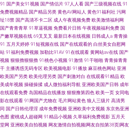
91
国产美女91视频
国产情侣片
97人人看
国产三级视频在线
91
免费视频精品
国产精品另类
黄色AV网站人
黄色91福利社
污网
址18禁
国产高清不卡二区
成人午夜视频免费
欧美激情福利网
国产青青青草
91草逼视频
免费看片日韩
午夜视频福利免费
国
产嫩草视频在线
69叉叉叉
最新日本在线视频
日韩成人a
青青操
91
五月天婷婷
91短视频在线
国产在线观看的
白丝美女自慰网
站
91福利免费视频
加勒比91AV
91在线观看
黄网站av在线
国产
视频
狠狠擼狠狠擼
91桃色小视频
91激情
91干啪啪
青青操青青
干
主播诱惑无码专区
欧美视频电影
91播放
麻豆桃色网站
亚洲
欧美国产另类
欧美伦理另类
国产刺激对白
在线观看91精品
欧
美成年视频
操碰操揉
成人微拍福利导航
亚洲欧美国产日韩
成年
在线观看免费
岛国精品在线播放
狠狠撸第四色
欧美一页
女同电
影在线观看
91网国产尤物在
毛片网站黄色
狼人三级片
高清男
同
国产日韩伦理淫
成年免费视频
亚洲欧美中文视频
东京热亚洲
色图
蜜桃成人超碰网
91精品小视频
久草福利免费视影
五月天
堂网
亚洲欧美自拍视频
网友激情自拍视频|网友自拍第38页|网友