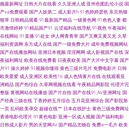
频最新网址
日韩大片在线看
久久亚洲人成
亚州色图乱伦小说
国
址 亚洲伊人主页 超碰人人操在线 韩国美女青草 日韩影院 91男男 福利社毛
产va免费观看
国产人妖第二
成人影片h
91色婷婷瑟色
东京热狠
狠草
日韩精品观看
91最新国产精品
一级黄色网
91色色人妻
都
片 日本草逼 91网站免费看 国产看mv人人 欧美色图无毒 亚洲爱豆天堂玩 97
市激情婷婷
91精品国产91
云涩福利在线导航
91视色
午夜福利
窝窝福利 国产网站 欧美丝袜性爱 亚洲另类文学 www大男人影院 免费观看
在线网站
91直播
91处女
伊人网青青草
国产又爽又黄又无
久草
福利资源网
东方成人在线
国产一级免费大片
成年免费视频网站
91视频 亚洲天堂色影院 超碰人人乐 久久婷婷五月天 天天干天天曰 91已拍视
国产在线播放网站
亚洲日本视频
淫淫网网
成人影视国产在线
深
夜福利网址
欧美在线免费看
日夜夜欧美
国产大片中文字幕
国产
频 国产内射播放 人妻色综合 51黑料精品 97色色资源网 日韩亚射 91色色影
片91
操久婷婷
91视频你懂得
黄色三级片毛片
免费电影片
日韩
欧美爱爱
成人亚洲区
欧美性16
成人色情黄片在线
在线观看亚
院 福利社官网92 欧美人与兽另类 伊人春色av 丁香五月花麻豆 男人天堂天天
洲精品
国产热综合
久草网视频在线看
午夜精品网影院
伦理片完
操 午夜影院男人天堂 白丝自慰在线 久久超碰碰碰 丝袜性爱免费视频 www艹
整版
黄视网站在线播放
国产片自拍
国产在线91
AV亚洲网址
国
产经典三级在线
丁香婷婷五月综合
五月花亚洲综合
国产影院第
精品色色 日韩日逼网站 91人人干 国产黑料av导航 欧美性交a 自拍视频五区
一页
乱码欧美孕交
超碰在线艹
日本在线护士
黄色三级免费网址
香港电影伦理片
91黄色电影
亚洲一区成人视频
国产福利电影
大香蕉伊 欧美妈穴 51黑料精品 成人深夜福利导航 免费亚洲精品色片 做爱91
日韩成人影片
男的天堂网AV
国产精品尤物在
免费a一毛片
欧美