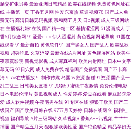
肠交扩张另类
最新亚洲日韩精品
欧美在线视频
免费黄色网址在
网站 丁香影院av 欧美a日
线
主播第一页
丁香五月网
性爱东京热
草逼视频78
国产成人免
费无码
高清日韩无码视频
宗和网五月天
日b视频
成人三级网站
在
主播福利姬h在线
国产精一精二区
基情涩涩网
51漫画成人
丁
香5月综合网
91爱爱com
伊人涩涩射
黄色视频网址导航
91国在
线观看
91最新自拍
黄色软件91
国产操女人
国产乱人
欧美乱欲
视频
超碰吃瓜
久草涩涩
最新在线A片网址
黄色视屏网站
欧美午
夜寂寞影院
新视觉影视
成人写真福利
欧美内射网址
日本中文字
幕无码
97日穴网
成人免费在线
精品国产免费观看
国产不卡高
清
91av在线播放
91制作传媒
岛国av资源
超碰91资源
国产乱一
乱二乱三
日韩美女直播
91尤物69
蜜桃午夜激情
免费伦理电影
日本电影伦理片
黄瓜视频成人
性爱婷婷
爱豆在线看
麻豆影院爱
爱
成人软件视频
午夜宅男在线
91专区在线
狠狠干欧美
国产三
级国产
国产欧美日韩在线
97五月天婷婷
日韩在线网
91福利社
视频
福利导航
A片三级网站
久草视频8
香蕉APP污视频
艹艹艹
插逼
国产精品五月天
狠狠操欧美性爱
国产绝色精品
精品孕妇无