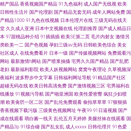
精产国品
香蕉视频国产精品
91九色福利
成人国产无线视
欧美
日韩性生活片
国产伦理剧
国产精品无套无码
成年人网站免费
国
产精品1000
91九色在线视频
日本伦理片在线
三级无码在线天
堂
久久成人亚洲
日本中文视频在线
伦理剧推荐
国产成人精品日
本
97甜桃品种介绍
91插插插
欧美SE第二页
毛片内射女
激情另
类欧美一二
国产色视频
孕妇三级av无码
日韩欧美色综合
美女
社区成人
在线免费看片
日本一级
国产传媒视频网站
免费观看污
网站
最新激情h网站
国产喷浆抽搐
宅男久久国产精品
国产乱肥
老妇
最新福利影院
欧美人妖视频网站
窝窝午夜理论
久草视频深
夜福利
波多野步中文字幕
日韩福利网址导航
91精品国产社区
超碰无码在线
欧美日韩高清免费
国产激情视频三区
宅男福利在
线播放
91视频污导航
国产啪亚洲国
欧美性爱密臀
疯狂少妇喷
潮
欧美肏屄一区二区
国产乱伦免费观看
偷拍草草草
97狠狠插
香蕉视频下载污版
三级黄色视频网址
午夜99
91日逼视频
国产
成在线观看
萌白酱一线天
乱伦五月天婷婷
美腿丝袜在线观看
国
产精品3p
91综合碰
国产乱女乱
成人xxxxx
日韩伦理片
91色爱