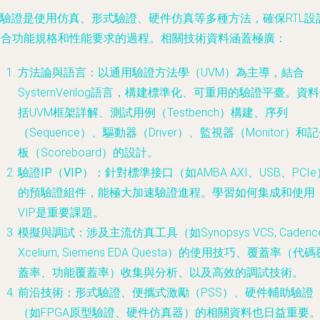
C驗證是使用仿真、形式驗證、硬件仿真等多種方法，確保RTL設
符合功能規格和性能要求的過程。相關技術資料涵蓋極廣：
方法論與語言
：以通用驗證方法學（UVM）為主導，結合
SystemVerilog語言，構建標準化、可重用的驗證平臺。資
括UVM框架詳解、測試用例（Testbench）構建、序列
（Sequence）、驅動器（Driver）、監視器（Monitor）和
板（Scoreboard）的設計。
驗證IP（VIP）
：針對標準接口（如AMBA AXI、USB、PCIe
的預驗證組件，能極大加速驗證進程。學習如何集成和使用
VIP是重要課題。
模擬與調試
：涉及主流仿真工具（如Synopsys VCS, Cadenc
Xcelium, Siemens EDA Questa）的使用技巧、覆蓋率（代碼
蓋率、功能覆蓋率）收集與分析、以及高效的調試技術。
前沿技術
：形式驗證、便攜式激勵（PSS）、硬件輔助驗證
（如FPGA原型驗證、硬件仿真器）的相關資料也日益重要