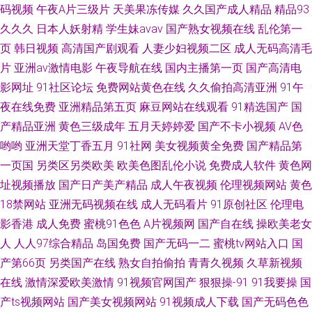
码视频
午夜A片三级片
天美果冻传媒
久久国产成人精品
精品93
久久久
日本人妖射精
学生妹avav
国产熟女视频在线
乱伦第一
页
韩日视频
高清国产剧观看
人妻少妇视频二区
成人无码高清毛
片
亚洲av激情电影
午夜导航在线
国内主播第一页
国产高清电
影网址
91社区论坛
免费网站黄色在线
久久偷拍高清亚洲
91午
夜在线免费
亚洲精品第五页
麻豆网站在线观看
91精选国产
国
产精品亚洲
黄色三级成年
五月天婷婷爱
国产不卡小视频
AV色
哟哟
亚洲天堂丁香五月
91社网
美女视频黄全免费
国产精品第
一页国
另类区另类欧美
欧美色图乱伦小说
免费成人软件
黄色网
址视频播放
国产日产美产精品
成人午夜视频
伦理视频网站
黄色
18禁网站
亚洲无码视频在线
成人无码看片
91原创社区
伦理电
影香港
成人免费
蜜桃91色色
A片视频网
国产自在线
操欧美老女
人
人人97综合精品
岛国免费
国产无码一二
蜜桃tv网站入口
国
产第66页
另类国产在线
熟女自拍偷拍
青青久视频
久草新视频
在线
激情深爱欧美激情
91视频官网国产
狠狠操-91
91我要操
国
产ts视频网站
国产美女视频网站
91视频成人下载
国产无码色色