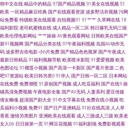
韩中文在线
精品中的精品
97国产精品视频
91美女在线视频
51
精品 九九一AV 欧美玖玖爱111 AV白丝 国产精产国品一区 狼友导航主页 青娱
欧美
一区精品麻豆经典
国产在线观看资源
波多野洁衣视频
污网
乐91午夜 天天干人人乐 51人妻综合网 99热最新地址6 黑丝露出高潮 欧美成
站免费看
特级欧美在线观看
自拍视频91
91艹艹
久草网在线
18
福利影院
老司机蜜桃在线
成人精品一区二区
韩日爆乳无码三级
人中文字幕 少妇后入中出 91国视频 俺去也五月天网址 国产另类TS在线 久久
欧美伦理电影网站
艹艹操操
AV黄色观看网站
日韩欧美在线国产
新91视频网
国产精品分类在线
97午夜福利视频
岛国AV动作无
伊人大 日本欧美色 性爱麻豆传媒 99草草视频 国产欧美性交 欧美人妖丝袜
码
波多野吉依电影
小h片免费
国产精品色色视屏
国产午夜成人
最新日韩精品
91福利视频导航
欧美喷水影院
91爱爱视频
欧美
亚洲国产精华 91探花视频网站 成人伊人性爱网 激情另类春色 欧美日韩在线
色图论坛
91榴莲小视频
国产高清一卡新区
国产看片资源
二色
吧97资源站
欧美日韩另类0
91华人
国产日韩一区二区
日本网站
a 丝袜熟女91 91九色性爱 成人淫淫网 九一白虎 欧美在线免费观看 五月天婷
在线免费
免费潮喷
91原创国产视频
成人吃瓜福利
国产在线9
操
婷色色 91视频观看入口 东京热视屏 九一韩剧网 日本鲁丝亚洲 在线视频导航
碰高清免费视频
午夜电影全集
国产AV无码
人妻系列
爱豆传媒
倩女幽魂
超清国产剧大全
91中文字幕在线
免费在线小视频
吃
肏逼国产 精品视频 人妻熟女在线网址 亚洲免费成人片 97色色五月天 国产盗
瓜福利小视频
免费91
国产日产亚洲精品
91社在线高清
人人草
香蕉
激情另类图片
亚洲欧美在线观看
成人三级成人三级
欧美老
摄AV 久热精品 日本www 亚洲色淫网 超碰碰碰性爱 激情AV春色 人妻精品久
女人bb
日日操第一页
91网豆花视频
91福利剧场
免费影视观看