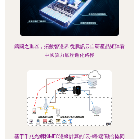
鑄國之重器，拓數智邊界 從騰訊云自研產品矩陣看
中國算力底座進化路徑
基于千兆光網和MEC邊緣計算的“云-網-端”融合協同