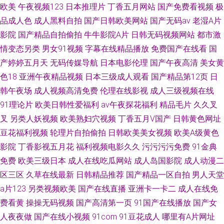
欧美
午夜视频123
日本推理片
丁香五月网站
国产免费看视频
极
品成人色
成人黑料自拍
国产日韩欧美网站
国产无码av
老湿A片
影院
国产精品自拍偷拍
牛牛影院A片
日韩无码视频网站
都市激
情变态另类
男女91视频
字幕在线精品播放
免费国产在线看
国
产婷婷五月天
无码传媒导航
日本电影伦理
国产午夜高清
美女黄
色18
亚洲午夜精品视频
日本三级成人观看
国产精品第12页
日
韩午夜场
成人视频高清免费
伦理在线影视
成人三级视频在线
91理论片
欧美日韩性爱福利
av午夜探花福利
精品毛片
久久叉
叉
另类人妖视频
欧美熟妇穴视频
丁香五月V国产
日韩黄色网址
豆花福利视频
轮理片自拍偷拍
日韩欧美美女视频
欧美A级黄色
影院
丁香影视五月花
福利视频电影久久
污污污污免费
91金典
免费
欧美三级日本
成人在线吃瓜网站
成人岛国影院
成人动漫二
区三区
久草在线最新
日韩精品推荐
国产精品一区自拍
男人天堂
a片123
另类视频欧美
国产在线直播
亚洲卡一卡二
成人在线免
费看黄
操操无码视频
国产高清第一页
91国产在线播放
国产女
人夜夜做
国产在线小视频
91com
91豆花成人
哪里有A片网址