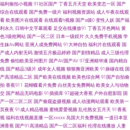
碰人人操人人摸 久久偷拍视频网 日本毛片视频 亚洲成人黄色网址 91免费热
福利偷拍小视频
91社区国产
丁香五月天堂
欧美变态一区
国产
综合在线观看
国产免费一级片
福利视频资源站
成人午夜在线观
播视频 97在线综合 肏屄爽片 人妖谢精视频 伊人成年网 av资源网站搜索 黑
看
欧美图片在线观看
在线观看h视频
国产a级0
变性人妖
国产福
利永久
日韩中文字幕观看
足交在线播放91
丁香五月色网站
黄
丝露出高潮 蜜桃视频在线观看 久久精品网站免费 www豆花av 激情伊人 欧韩
色3级抢网站
国产一区二区
日本一级婬片
久久免费手机视频
学
生妹Av网站
亚洲人成免费网站
91大神自拍
福利片在线观看
国
午夜视频 欧美透明视频一区 婷婷五月花成人 在线视频撸 aaAV成人片 国产1
产成人内射无码
激情五月极品婷婷
国产剧情精品
成人三级伦理
免费
偷怕欧美亚州图片
国产AV国产AV
97亚洲精华液
国内精自
页 九一日韩高清 欧美三级b 深夜AV福利 亚洲天堂无码播放 91蜜臀刺激网 av
线
国产精品3级片
成年女人视频
狠狠撸亚洲欧美
91操碰在线
国
高清不卡 韩国美女操逼视频 久久青草影院 欧美丝袜性爱A片 91自摸 成人视
产高清精品二区
国产欧美在线视频
欧美色综合网
91国产自拍偷
拍
香蕉911
花蝴蝶看片免费
白丝美女免费网站
欧美女人与动物
频伊人 国产乱国产乱老熟 极品精品区 蜜桃视频免费观看 日本不卡AC 亚洲欧
交
国产精品无码电影
91插插库
97超碰大香蕉
户外自慰影院
国
产一区二区二区
国产偷窥盗摄视频
成人动漫网站观看
欧美第一
美专区 97色色综合网 福利av网 黄色网入口站链接 美女网站91 青娱乐av色导
页夜夜
91成人精品视频
蜜桃爱爱视频
乱伦熟女五月天
91香蕉
视
福利在线视频直播
一区xxxxx
岛国大片免费视频
一道日本亚
航 日韩一一 91情侣操逼 AV免费在线观看 超碰在线影院 韩日无码A 美女免费
洲香蕉
国产91高清精品
国产一区二区福利
伦理在线播放
人妻