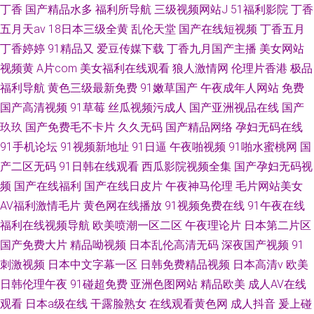
丁香
国产精品水多
福利所导航
三级视频网站J
51福利影院
丁香
五月天av
18日本三级全黄
乱伦天堂
国产在线短视频
丁香五月
丁香婷婷
91精品又
爱豆传媒下载
丁香九月国产主播
美女网站
视频黄
A片com
美女福利在线观看
狼人激情网
伦理片香港
极品
福利导航
黄色三级最新免费
91嫩草国产
午夜成年人网站
免费
国产高清视频
91草莓
丝瓜视频污成人
国产亚洲视品在线
国产
玖玖
国产免费毛不卡片
久久无码
国产精品网络
孕妇无码在线
91手机论坛
91视频新地址
91日逼
午夜啪视频
91啪水蜜桃网
国
产二区无码
91日韩在线观看
西瓜影院视频全集
国产孕妇无码视
频
国产在线福利
国产在线日皮片
午夜神马伦理
毛片网站美女
AV福利激情毛片
黄色网在线播放
91视频免费在线
91午夜在线
福利在线视频导航
欧美喷潮一区二区
午夜理论片
日本第二片区
国产免费大片
精品呦视频
日本乱伦高清无码
深夜国产视频
91
刺激视频
日本中文字幕一区
日韩免费精品视频
日本高清v
欧美
日韩伦理午夜
91碰超免费
亚洲色图网站
精品欧美
成人AV在线
观看
日本a级在线
干露脸熟女
在线观看黄色网
成人抖音
爰上碰