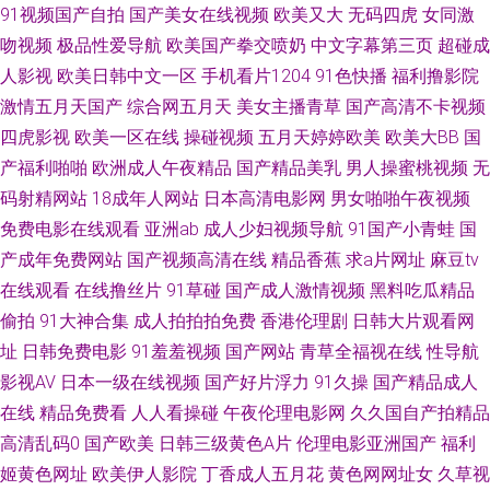
91视频国产自拍
国产美女在线视频
欧美又大
无码四虎
女同激
久 性交综合网 97人妻超碰在线 福利AV在线电影 久草综合网 日韩AV簧片 亚
吻视频
极品性爱导航
欧美国产拳交喷奶
中文字幕第三页
超碰成
洲色情小说网 av一区二区三区 九一福利 日韩免费新片网 91国内在线视频 丁
人影视
欧美日韩中文一区
手机看片1204
91色快播
福利撸影院
激情五月天国产
综合网五月天
美女主播青草
国产高清不卡视频
香91大神在线 九九重口味视频 国产精品呦伦视频 色色看片 91九色高潮 福利
四虎影视
欧美一区在线
操碰视频
五月天婷婷欧美
欧美大BB
国
产福利啪啪
欧洲成人午夜精品
国产精品美乳
男人操蜜桃视频
无
视频在线播放 人妖66AV 51人妻综合网 91专区在线欢看 日韩成人剧场 91视
码射精网站
18成年人网站
日本高清电影网
男女啪啪午夜视频
免费电影在线观看
亚洲ab
成人少妇视频导航
91国产小青蛙
国
频网站在 丁香av第一页 狼人久操 日韩免看一级a 综合网97 国产懆懆网 日本
产成年免费网站
国产视频高清在线
精品香蕉
求a片网址
麻豆tv
在线观看
在线撸丝片
91草碰
国产成人激情视频
黑料吃瓜精品
熟女自慰 9199在线视频 超碰人与兽超碰 久久超碰97 日韩3级片网站 在线视
偷拍
91大神合集
成人拍拍拍免费
香港伦理剧
日韩大片观看网
频97 操碰69 九一免费 日韩A级视屏 91入口在线观看 国产成人日韩 欧美性
址
日韩免费电影
91羞羞视频
国产网站
青草全福视在线
性导航
影视AV
日本一级在线视频
国产好片浮力
91久操
国产精品成人
爱第九页 影音先锋欧美 超碰在线人网播放 久久只有这里有 色色成人电影 91
在线
精品免费看
人人看操碰
午夜伦理电影网
久久国自产拍精品
高清乱码0
国产欧美
日韩三级黄色A片
伦理电影亚洲国产
福利
九色 福利国产pron 午夜社区视频 www91牛cw 韩日美欧色 人妻熟女在线网
姬黄色网址
欧美伊人影院
丁香成人五月花
黄色网网址女
久草视