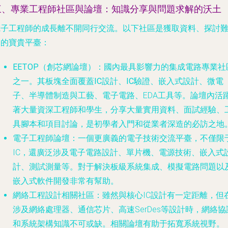
三、專業工程師社區與論壇：知識分享與問題求解的沃土
電子工程師的成長離不開同行交流。以下社區是獲取資料、探討
題的寶貴平臺：
EETOP（創芯網論壇）
：國內最具影響力的集成電路專業社
之一。其板塊全面覆蓋
IC設計
、
IC驗證
、
嵌入式設計
、
微電
子
、
半導體
制造與工藝、
電子電路
、EDA工具等。論壇內活
著大量資深工程師和學生，分享大量實用資料、面試經驗、
具腳本和項目討論，是初學者入門和從業者深造的必訪之地
電子工程師論壇
：一個更廣義的電子技術交流平臺，不僅限
IC，還廣泛涉及
電子電路
設計、單片機、電源技術、
嵌入式
計
、測試測量等。對于解決板級系統集成、模擬電路問題以
嵌入式軟件開發非常有幫助。
網絡工程設計相關社區
：雖然與核心IC設計有一定距離，但
涉及網絡處理器、通信芯片、高速SerDes等設計時，網絡協
和系統架構知識不可或缺。相關論壇有助于拓寬系統視野。