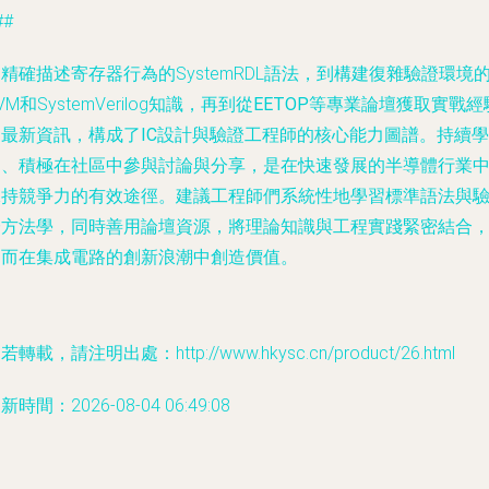
##
精確描述寄存器行為的SystemRDL語法，到構建復雜驗證環境
VM和SystemVerilog知識，再到從
EETOP
等專業論壇獲取實戰經
和最新資訊，構成了
IC設計
與
驗證工程師
的核心能力圖譜。持續學
習、積極在社區中參與討論與分享，是在快速發展的
半導體
行業
保持競爭力的有效途徑。建議工程師們系統性地學習標準語法與
證方法學，同時善用論壇資源，將理論知識與工程實踐緊密結合
從而在
集成電路
的創新浪潮中創造價值。
若轉載，請注明出處：http://www.hkysc.cn/product/26.html
新時間：2026-08-04 06:49:08