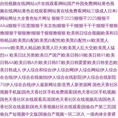
自拍视频在线|网站a片在线观看|网站国产外国免费|网站黄色视
频在线|网站黄色在线观看|网站黄在线免费看|网站三级成人日本|
网站网址大全黄色短片网址
狠狠干2025|狠狠干2025|狠狠干
AAa|狠狠干|百度|狠狠干东京热|狠狠干干|狠狠干干干|狠狠干狠狠
撸|狠狠干狠狠撸!|狠狠干狠狠撸狠狠
欧美韩日综合视频|欧美和日
韩精品|欧美黑白配|欧美黑白配性|欧美黑白配性xx|欧美黑人
xxww|欧美黑人精品|欧美黑人巨大|欧美黑人乱大交|欧美黑人猛
烈xx
欧美日比另类|欧美日产国产|欧美日韩69|欧美日韩91|欧美
日韩AA|欧美日韩A片|欧美日韩BT|欧美日韩爱爱|欧美日韩变态|欧
美日韩成人
伊人综合和综合|伊人综合网|伊人综合网站|伊人综合
在合线|伊人综合在线偷拍|伊人综合在线影院|伊人综合在线影院
75|伊人综在合线|伊人最新网址|影音男人新资源网
国色天香社区
视频手机版|国色天香社区手机免费观看|国色天香社区手机视频|
国色天香社区在线观看高清|国色天香社区在线视频高清|国色天
香社区在线最新|国色天香视频社区在线观看|国偷自产第三页|国
偷自产短视频中文版|国偷自产视频一区二区久
一级肉体全黄裸