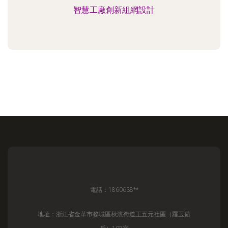
智慧工廠創新組網設計
電話：1860638**
地址：浙江省金華市婺城區秋濱街道王五元社區（羅玉茹