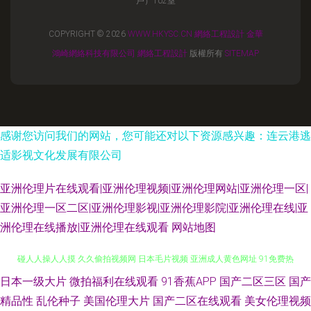
戶）102室
COPYRIGHT © 2026
WWW.HKYSC.CN
網絡工程設計
金華
鴻崎網絡科技有限公司
網絡工程設計
版權所有
SITEMAP
感谢您访问我们的网站，您可能还对以下资源感兴趣：连云港逃
适影视文化发展有限公司
亚洲伦理片在线观看|亚洲伦理视频|亚洲伦理网站|亚洲伦理一区|
亚洲伦理一区二区|亚洲伦理影视|亚洲伦理影院|亚洲伦理在线|亚
洲伦理在线播放|亚洲伦理在线观看
网站地图
日本一级大片
微拍福利在线观看
91香蕉APP
国产二区三区
国产
亚洲女操逼网 成人亚洲 天天干天天爽 69撸大师 91男人影院 www91福利 超
精品性
乱伦种子
美国伦理大片
国产二区在线观看
美女伦理视频