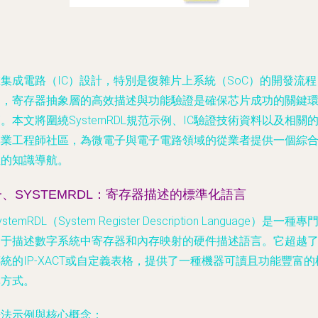
集成電路（IC）設計，特別是復雜片上系統（SoC）的開發流程
中，寄存器抽象層的高效描述與功能驗證是確保芯片成功的關鍵
。本文將圍繞SystemRDL規范示例、IC驗證技術資料以及相關
專業工程師社區，為微電子與電子電路領域的從業者提供一個綜
性的知識導航。
一、SYSTEMRDL：寄存器描述的標準化語言
ystemRDL（System Register Description Language）是一種專
用于描述數字系統中寄存器和內存映射的硬件描述語言。它超越
統的IP-XACT或自定義表格，提供了一種機器可讀且功能豐富的
準方式。
語法示例與核心概念：