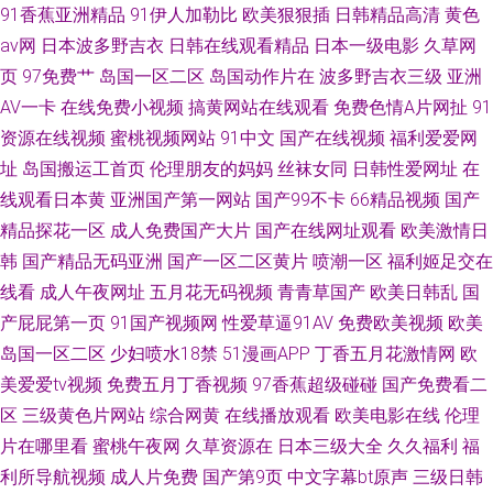
91香蕉亚洲精品
91伊人加勒比
欧美狠狠插
日韩精品高清
黄色
av网
日本波多野吉衣
日韩在线观看精品
日本一级电影
久草网
页
97免费艹
岛国一区二区
岛国动作片在
波多野吉衣三级
亚洲
AV一卡
在线免费小视频
搞黄网站在线观看
免费色情A片网扯
91
资源在线视频
蜜桃视频网站
91中文
国产在线视频
福利爱爱网
址
岛国搬运工首页
伦理朋友的妈妈
丝袜女同
日韩性爱网址
在
线观看日本黄
亚洲国产第一网站
国产99不卡
66精品视频
国产
精品探花一区
成人免费国产大片
国产在线网址观看
欧美激情日
韩
国产精品无码亚洲
国产一区二区黄片
喷潮一区
福利姬足交在
线看
成人午夜网址
五月花无码视频
青青草国产
欧美日韩乱
国
产屁屁第一页
91国产视频网
性爱草逼91AV
免费欧美视频
欧美
岛国一区二区
少妇喷水18禁
51漫画APP
丁香五月花激情网
欧
美爱爱tv视频
免费五月丁香视频
97香蕉超级碰碰
国产免费看二
区
三级黄色片网站
综合网黄
在线播放观看
欧美电影在线
伦理
片在哪里看
蜜桃午夜网
久草资源在
日本三级大全
久久福利
福
利所导航视频
成人片免费
国产第9页
中文字幕bt原声
三级日韩