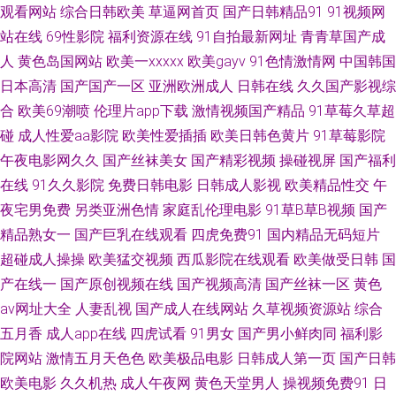
观看网站
综合日韩欧美
草逼网首页
国产日韩精品91
91视频网
品 老司机草逼av 日韩欧美sss 伊人综合另类 91视屏黄 成人羞羞午夜 狠狠撸
站在线
69性影院
福利资源在线
91自拍最新网址
青青草国产成
网 欧美日韩交配网 熟女人妻一二区 51人妻综合网 99乱伦 岛国黄色 久久骚
人
黄色岛国网站
欧美一xxxxx
欧美gayv
91色情激情网
中国韩国
日本高清
国产国产一区
亚洲欧洲成人
日韩在线
久久国产影视综
妇 欧美色网69 视频91网址 亚洲黄色免费电影 91黄色香蕉 大香蕉网啪啪网
合
欧美69潮喷
伦理片app下载
激情视频国产精品
91草莓久草超
碰
成人性爱aa影院
欧美性爱插插
欧美日韩色黄片
91草莓影院
黄色免费网站 欧美成人2穴网 色色天堂网 91福利导 www日本色 国产欧美日
午夜电影网久久
国产丝袜美女
国产精彩视频
操碰视屏
国产福利
在线
91久久影院
免费日韩电影
日韩成人影视
欧美精品性交
午
产精品 久色成人网 人妖自慰射精合集 香蕉爱爱网 91精品观看视频 www性
夜宅男免费
另类亚洲色情
家庭乱伦理电影
91草B草B视频
国产
爱com 豆花在线免费社区 久久丁香网 日韩欧美黄黄色 亚洲爱爱爱含羞草 91
精品熟女一
国产巨乳在线观看
四虎免费91
国内精品无码短片
超碰成人操操
欧美猛交视频
西瓜影院在线观看
欧美做受日韩
国
社国产精品 超碰在线97日本 九九爱热 青青草ab 天天操网 51国产视频 97资
产在线一
国产原创视频在线
国产视频高清
国产丝袜一区
黄色
av网址大全
人妻乱视
国产成人在线网站
久草视频资源站
综合
源色 大香蕉网官网内 久草国产免费 人妻第八页 亚洲天堂综合视频 91视频
五月香
成人app在线
四虎试看
91男女
国产男小鲜肉同
福利影
院网站
激情五月天色色
欧美极品电影
日韩成人第一页
国产日韩
com 福利视频三分钟 巨乳探花 日本黄色片 午夜影院老司机 91日韩入口 传媒
欧美电影
久久机热
成人午夜网
黄色天堂男人
操视频免费91
日